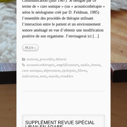
Communication (juin 1987): Je désigne par ce
terme de « cure sonique » (ou « acousticothérapie »
selon le néologisme créé par D. Feldman, 1985)
l’ensemble des procédés de thérapie utilisant
l’interaction entre le patient et un environnement
sonore aménagé en vue d’obtenir une modification
positive de son organisme. J’envisagerai ici [...]
PLUS »
notions
,
procédés
,
théorie
acousticothérapie
,
amplificateurs
,
audio
,
bruits
,
cure sonique
,
dépression
,
épilepsie
,
filtres
,
indication
,
sons
,
sourds
,
troubles
SUPPLÉMENT REVUE SPÉCIAL