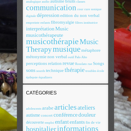
autisme
bruits
analogique
audio
classes
communication
cour
cure sonique
dépression
edition du non verbal
digitale
fibromyalgie
empreinte
enfants
filtres
institutrice
interprétation
Music
musicothérapeute
musicothérapie
Music
musique
Therapy
métaphore
métonymie
non verbal
outil
Palo Alto
revue
perceptions
relation
Songs
Rosolato
rue
thérapie
sons
technique
sourds
troubles
école
épilepsie
équalizers
CATÉGORIES
articles
ateliers
arabe
adolescents
conférence
douleur
autisme
concert
enfant
enfants
découverte
fin de vie
emploi
informations
hospitalier