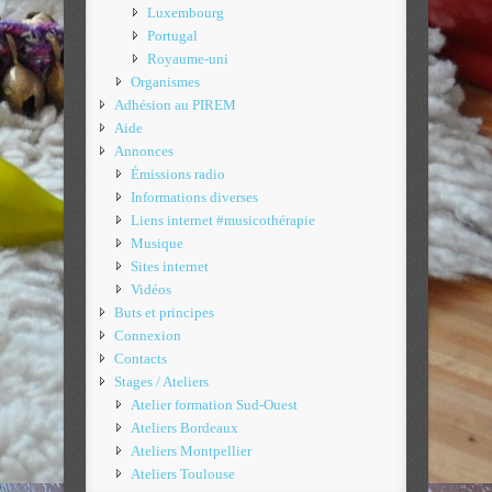
Luxembourg
Portugal
Royaume-uni
Organismes
Adhésion au PIREM
Aide
Annonces
Émissions radio
Informations diverses
Liens internet #musicothérapie
Musique
Sites internet
Vidéos
Buts et principes
Connexion
Contacts
Stages / Ateliers
Atelier formation Sud-Ouest
Ateliers Bordeaux
Ateliers Montpellier
Ateliers Toulouse