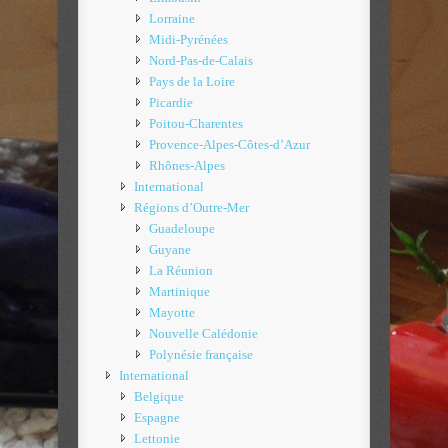
Lorraine
Midi-Pyrénées
Nord-Pas-de-Calais
Pays de la Loire
Picardie
Poitou-Charentes
Provence-Alpes-Côtes-d’Azur
Rhônes-Alpes
International
Régions d’Outre-Mer
Guadeloupe
Guyane
La Réunion
Martinique
Mayotte
Nouvelle Calédonie
Polynésie française
International
Belgique
Espagne
Lettonie