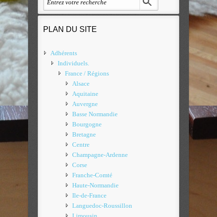
PLAN DU SITE
Adhérents
Individuels.
France / Régions
Alsace
Aquitaine
Auvergne
Basse Normandie
Bourgogne
Bretagne
Centre
Champagne-Ardenne
Corse
Franche-Comté
Haute-Normandie
Ile-de-France
Languedoc-Roussillon
Limousin