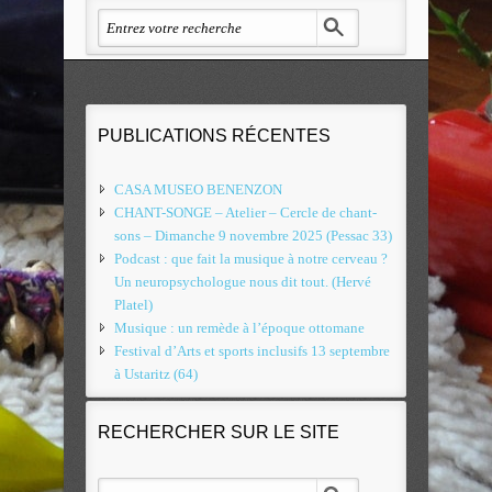
PUBLICATIONS RÉCENTES
CASA MUSEO BENENZON
CHANT-SONGE – Atelier – Cercle de chant-
sons – Dimanche 9 novembre 2025 (Pessac 33)
Podcast : que fait la musique à notre cerveau ?
Un neuropsychologue nous dit tout. (Hervé
Platel)
Musique : un remède à l’époque ottomane
Festival d’Arts et sports inclusifs 13 septembre
à Ustaritz (64)
RECHERCHER SUR LE SITE