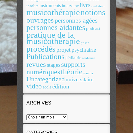
livre
instruments
interview
insolite
mediation
musicothérapie
notions
ouvrages
personnes agées
personnes aidantes
podcast
pratique de la
musicothérapie
prison
procédés
projet
psychiatrie
Publications
pédiatrie
resilience
revues
supports
stages
théorie
numériques
trauma
Uncategorized
universitaire
video
édition
école
ARCHIVES
CATÉGORIES