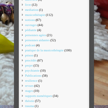
livre
(12)
mediation
(1)
musicothérapie
(112)
notions
(67)
ouvrages
(44)
pédiatrie
(4)
personnes agées
(21)
personnes aidantes
(52)
podcast
(4)
pratique de la musicothérapie
(100)
prison
(1)
procédés
(67)
projet
(15)
psychiatrie
(10)
Publications
(58)
resilience
(1)
revues
(42)
stages
(10)
supports numériques
(34)
théorie
(57)
trauma
(1)