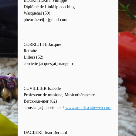
BEURTHERET Philippe
Diplômé de LinkUp coaching
Wasquehal (59)
pbeurtheret[at]gmail.com
CORRIETTE Jacques
Retraite
Lillers (62)
corriette.jacques[at]orange.fr
CUVILLIER Isabelle
Professeur de musique, Musicothérapeute
Berck-sur-mer (62)
amusica[at]laposte.net /
www.amusica.siteweb.com
DAGBERT Jean-Bernard