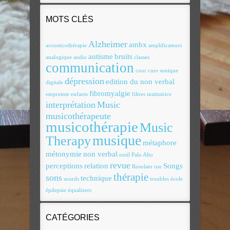
MOTS CLÉS
Alzheimer
ambx
acousticothérapie
amplificateurs
autisme
bruits
analogique
audio
classes
communication
cour
cure sonique
dépression
edition du non verbal
digitale
fibromyalgie
empreinte
enfants
filtres
institutrice
interprétation
Music
musicothérapeute
musicothérapie
Music
musique
Therapy
métaphore
métonymie
non verbal
outil
Palo Alto
revue
perceptions
relation
Songs
Rosolato
rue
thérapie
sons
technique
sourds
troubles
école
épilepsie
équalizers
CATÉGORIES