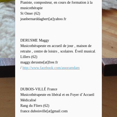
Pianiste, compositeur, en cours de formation à la
musicothérapie
St Omer (62)
jeanbernarddagbert[at]yahoo.fr
DERUSME Maggy
Musicothérapeute en accueil de jour , maison de
retraite , centre de loisirs , scolaires. Éveil musical.
Lillers (62)
maggy.derusme[at]free.fr
/
http://www.facebook.com/assoramdam
DUBOIS-VILLÉ France
Musicothérapeute en libéral et en Foyer d’Accueil
Médicalisé
Rang du Fliers (62)
france.duboisville[at]gmail.com