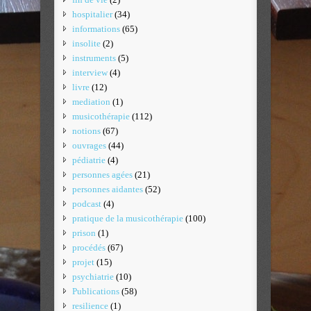
hospitalier
(34)
informations
(65)
insolite
(2)
instruments
(5)
interview
(4)
livre
(12)
mediation
(1)
musicothérapie
(112)
notions
(67)
ouvrages
(44)
pédiatrie
(4)
personnes agées
(21)
personnes aidantes
(52)
podcast
(4)
pratique de la musicothérapie
(100)
prison
(1)
procédés
(67)
projet
(15)
psychiatrie
(10)
Publications
(58)
resilience
(1)