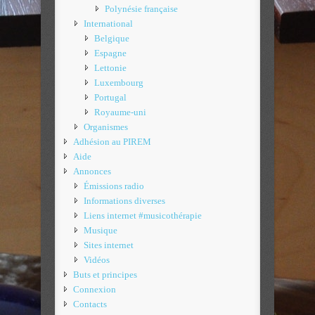
Polynésie française
International
Belgique
Espagne
Lettonie
Luxembourg
Portugal
Royaume-uni
Organismes
Adhésion au PIREM
Aide
Annonces
Émissions radio
Informations diverses
Liens internet #musicothérapie
Musique
Sites internet
Vidéos
Buts et principes
Connexion
Contacts