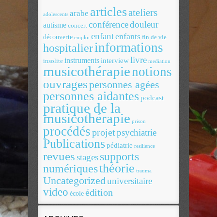
articles
ateliers
arabe
adolescents
conférence
douleur
autisme
concert
enfant
enfants
découverte
fin de vie
emploi
informations
hospitalier
livre
instruments
interview
insolite
mediation
musicothérapie
notions
ouvrages
personnes agées
personnes aidantes
podcast
pratique de la
musicothérapie
prison
procédés
projet
psychiatrie
Publications
pédiatrie
resilience
revues
supports
stages
théorie
numériques
trauma
Uncategorized
universitaire
video
édition
école