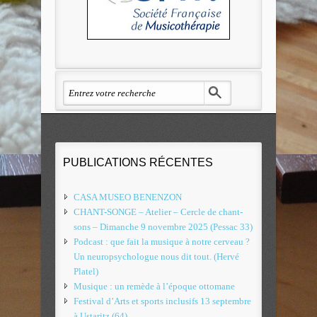
PUBLICATIONS RÉCENTES
CASA MUSEO BENENZON
CHANT-SONGE – Atelier – Cercle de chant-
sons – Dimanche 9 novembre 2025 (Pessac 33)
Podcast : que fait la musique à notre cerveau ?
Un neuropsychologue nous dit tout. (Hervé
Platel)
Musique : un remède à l’époque ottomane
Festival d’Arts et sports inclusifs 13 septembre
à Ustaritz (64)