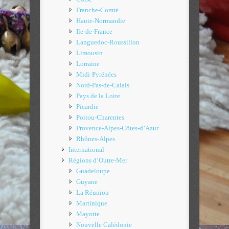
Franche-Comté
Haute-Normandie
Ile-de-France
Languedoc-Roussillon
Limousin
Lorraine
Midi-Pyrénées
Nord-Pas-de-Calais
Pays de la Loire
Picardie
Poitou-Charentes
Provence-Alpes-Côtes-d’Azur
Rhônes-Alpes
International
Régions d’Outre-Mer
Guadeloupe
Guyane
La Réunion
Martinique
Mayotte
Nouvelle Calédonie