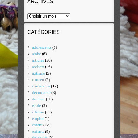
ARCHIVES
CATÉGORIES
adolescents
(1)
arabe
(6)
articles
(56)
ateliers
(16)
autisme
(5)
concert
(2)
conférence
(12)
découverte
(3)
douleur
(10)
école
(3)
édition
(15)
emploi
(1)
enfant
(12)
enfants
(9)
fin de vie
(2)