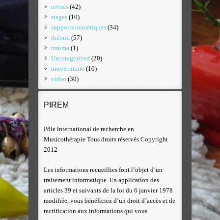
revues
(42)
stages
(10)
supports numériques
(34)
théorie
(57)
trauma
(1)
Uncategorized
(20)
universitaire
(10)
video
(30)
PIREM
Pôle international de recherche en
Musicothérapie Tous droits réservés Copyright
2012
Les informations recueillies font l’objet d’un
traitement informatique. En application des
articles 39 et suivants de la loi du 6 janvier 1978
modifiée, vous bénéficiez d’un droit d’accès et de
rectification aux informations qui vous