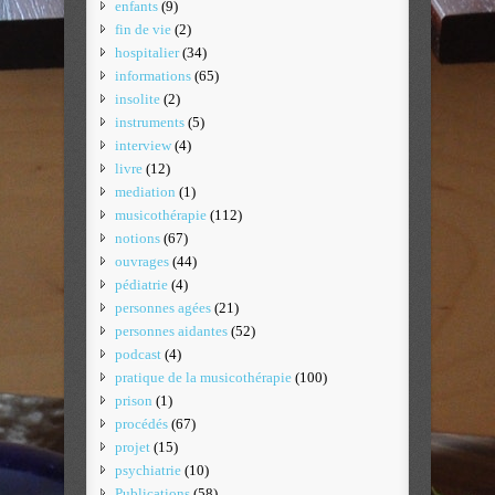
enfants
(9)
fin de vie
(2)
hospitalier
(34)
informations
(65)
insolite
(2)
instruments
(5)
interview
(4)
livre
(12)
mediation
(1)
musicothérapie
(112)
notions
(67)
ouvrages
(44)
pédiatrie
(4)
personnes agées
(21)
personnes aidantes
(52)
podcast
(4)
pratique de la musicothérapie
(100)
prison
(1)
procédés
(67)
projet
(15)
psychiatrie
(10)
Publications
(58)