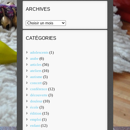
ARCHIVES
CATÉGORIES
adolescents
(1)
arabe
(6)
articles
(56)
ateliers
(16)
autisme
(5)
concert
(2)
conférence
(12)
découverte
(3)
douleur
(10)
école
(3)
édition
(15)
emploi
(1)
enfant
(12)