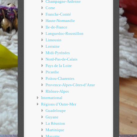
Champagne-Ardenne
Corse
Franche-Comté
Haute-Normandie
Ile-de-France
Languedoc-Roussillon
Limousin
Lorraine
Midi-Pyrénées
Nord-Pas-de-Calais
Pays de la Loire
Picardie
Poitou-Charentes
Provence-Alpes-Côtes-d’Azur
Rhônes-Alpes
International
Régions d’Outre-Mer
Guadeloupe
Guyane
La Réunion
Martinique
Mayotte