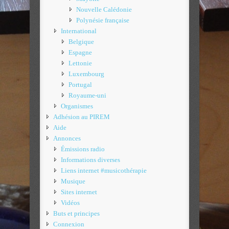
Nouvelle Calédonie
Polynésie française
International
Belgique
Espagne
Lettonie
Luxembourg
Portugal
Royaume-uni
Organismes
Adhésion au PIREM
Aide
Annonces
Émissions radio
Informations diverses
Liens internet #musicothérapie
Musique
Sites internet
Vidéos
Buts et principes
Connexion