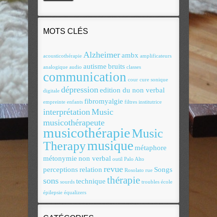
MOTS CLÉS
Alzheimer
ambx
acousticothérapie
amplificateurs
autisme
bruits
analogique
audio
classes
communication
cour
cure sonique
dépression
edition du non verbal
digitale
fibromyalgie
empreinte
enfants
filtres
institutrice
interprétation
Music
musicothérapeute
musicothérapie
Music
musique
Therapy
métaphore
métonymie
non verbal
outil
Palo Alto
revue
perceptions
relation
Songs
Rosolato
rue
thérapie
sons
technique
sourds
troubles
école
épilepsie
équalizers