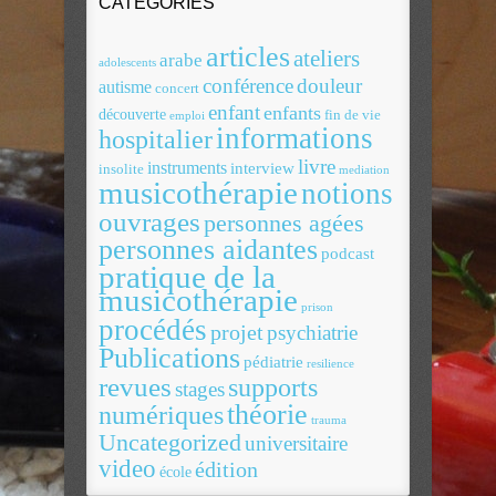
CATÉGORIES
articles
ateliers
arabe
adolescents
conférence
douleur
autisme
concert
enfant
enfants
découverte
fin de vie
emploi
informations
hospitalier
livre
instruments
interview
insolite
mediation
musicothérapie
notions
ouvrages
personnes agées
personnes aidantes
podcast
pratique de la
musicothérapie
prison
procédés
projet
psychiatrie
Publications
pédiatrie
resilience
revues
supports
stages
théorie
numériques
trauma
Uncategorized
universitaire
video
édition
école