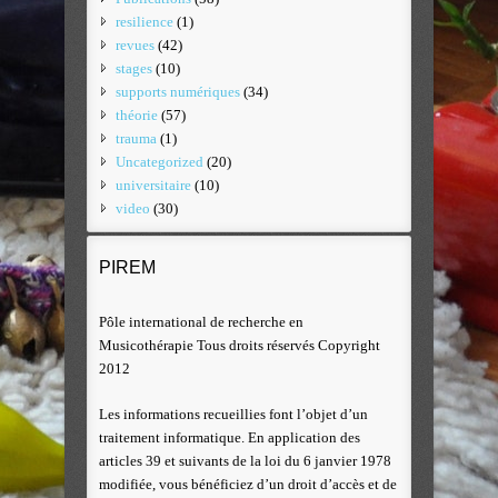
resilience
(1)
revues
(42)
stages
(10)
supports numériques
(34)
théorie
(57)
trauma
(1)
Uncategorized
(20)
universitaire
(10)
video
(30)
PIREM
Pôle international de recherche en
Musicothérapie Tous droits réservés Copyright
2012
Les informations recueillies font l’objet d’un
traitement informatique. En application des
articles 39 et suivants de la loi du 6 janvier 1978
modifiée, vous bénéficiez d’un droit d’accès et de