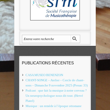
PUBLICATIONS RÉCENTES
CASA MUSEO BENENZON
CHANT-SONGE – Atelier – Cercle de chant-
sons – Dimanche 9 novembre 2025 (Pessac 33)
Podcast : que fait la musique à notre cerveau ?
Un neuropsychologue nous dit tout. (Hervé
Platel)
Musique : un remède à l’époque ottomane