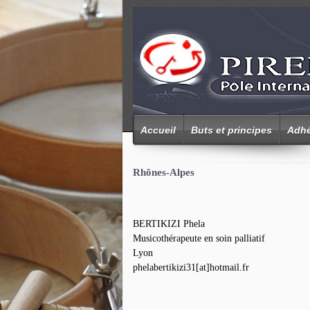
Accueil
Buts et principes
Adhé
Rhônes-Alpes
BERTIKIZI Phela
Musicothérapeute en soin palliatif
Lyon
phelabertikizi31[at]hotmail.fr