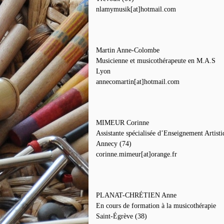
nlamymusik[at]hotmail.com
Martin Anne-Colombe
Musicienne et musicothérapeute en M.A.S
Lyon
annecomartin[at]hotmail.com
MIMEUR Corinne
Assistante spécialisée d’Enseignement Artist
Annecy (74)
corinne.mimeur[at]orange.fr
PLANAT-CHRÉTIEN Anne
En cours de formation à la musicothérapie
Saint-Égrève (38)