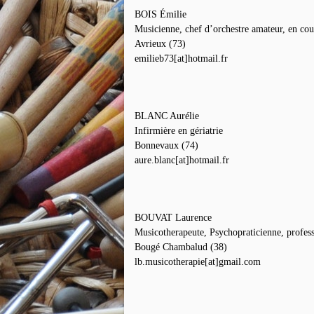
BOIS Émilie
Musicienne, chef d’orchestre amateur, en cou
Avrieux (73)
emilieb73[at]hotmail.fr
BLANC Aurélie
Infirmière en gériatrie
Bonnevaux (74)
aure.blanc[at]hotmail.fr
BOUVAT Laurence
Musicotherapeute, Psychopraticienne, profes
Bougé Chambalud (38)
lb.musicotherapie[at]gmail.com