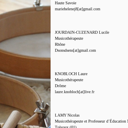
Haute Savoie
mariehelenej8[at]gmail.com
JOURDAIN-CUZENARD Lucile
Musicothérapeute
Rhône
Dsonsdsens[at]gmail.com
KNOBLOCH Laure
Musicothérapeute
Drôme
laure.knobloch[at]live.fr
LAMY Nicolas
Musicothérapeute et Professeur d’Éducation 
Trévoux (01)