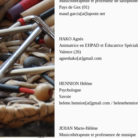
Musicothérapeute et professeur de saxophone
Pays de Gex (01)
maud.garcia[at]laposte.net
HAKO Agnès
Animatrice en EHPAD et Éducatrice Spécialis
Valence (26)
agneshako[at]gmail.com
HENNION Hélène
Psychologue
Savoie
helene.hennion[at]gmail.com / helenehennion
JEHAN Marie-Hélène
Musicothérapeute et professeure de musique