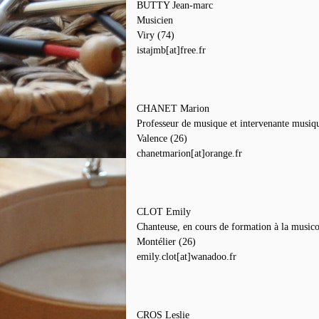
BUTTY Jean-marc
Musicien
Viry (74)
istajmb[at]free.fr
CHANET Marion
Professeur de musique et intervenante musiq
Valence (26)
chanetmarion[at]orange.fr
CLOT Emily
Chanteuse, en cours de formation à la musico
Montélier (26)
emily.clot[at]wanadoo.fr
CROS Leslie