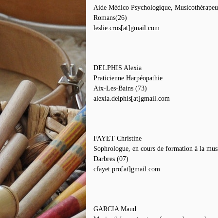
Aide Médico Psychologique, Musicothérapeu
Romans(26)
leslie.cros[at]gmail.com
DELPHIS Alexia
Praticienne Harpéopathie
Aix-Les-Bains (73)
alexia.delphis[at]gmail.com
FAYET Christine
Sophrologue, en cours de formation à la mus
Darbres (07)
cfayet.pro[at]gmail.com
GARCIA Maud