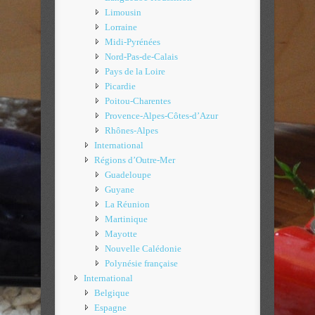
Limousin
Lorraine
Midi-Pyrénées
Nord-Pas-de-Calais
Pays de la Loire
Picardie
Poitou-Charentes
Provence-Alpes-Côtes-d’Azur
Rhônes-Alpes
International
Régions d’Outre-Mer
Guadeloupe
Guyane
La Réunion
Martinique
Mayotte
Nouvelle Calédonie
Polynésie française
International
Belgique
Espagne