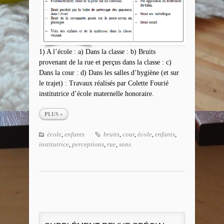
1) A l’école : a) Dans la classe : b) Bruits
provenant de la rue et perçus dans la classe : c)
Dans la cour : d) Dans les salles d’hygiène (et sur
le trajet) : Travaux réalisés par Colette Fourié
institutrice d’école maternelle honoraire.
PLUS »
école
,
enfants
bruits
,
cour
,
école
,
enfants
,
institutrice
,
perceptions
,
rue
,
sons