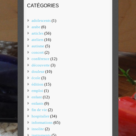
CATÉGORIES
adolescents
(1)
arabe
(6)
articles
(56)
ateliers
(16)
autisme
(5)
concert
(2)
conférence
(12)
découverte
(3)
douleur
(10)
école
(3)
édition
(15)
emploi
(1)
enfant
(12)
enfants
(9)
fin de vie
(2)
hospitalier
(34)
informations
(65)
insolite
(2)
instruments
(5)