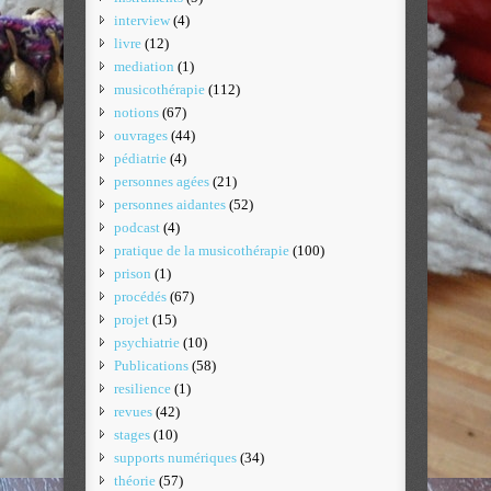
interview
(4)
livre
(12)
mediation
(1)
musicothérapie
(112)
notions
(67)
ouvrages
(44)
pédiatrie
(4)
personnes agées
(21)
personnes aidantes
(52)
podcast
(4)
pratique de la musicothérapie
(100)
prison
(1)
procédés
(67)
projet
(15)
psychiatrie
(10)
Publications
(58)
resilience
(1)
revues
(42)
stages
(10)
supports numériques
(34)
théorie
(57)