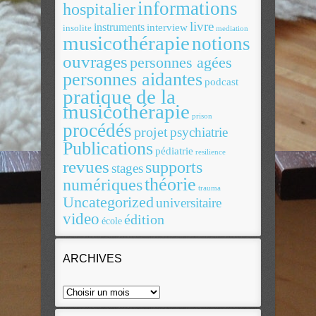
informations
hospitalier
livre
instruments
interview
insolite
mediation
musicothérapie
notions
ouvrages
personnes agées
personnes aidantes
podcast
pratique de la
musicothérapie
prison
procédés
projet
psychiatrie
Publications
pédiatrie
resilience
revues
supports
stages
théorie
numériques
trauma
Uncategorized
universitaire
video
édition
école
ARCHIVES