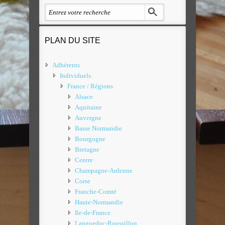
PLAN DU SITE
Adhérents
Individuels.
France / Régions
Alsace
Aquitaine
Auvergne
Basse Normandie
Bourgogne
Bretagne
Centre
Champagne-Ardenne
Corse
Franche-Comté
Haute-Normandie
Ile-de-France
Languedoc-Roussillon