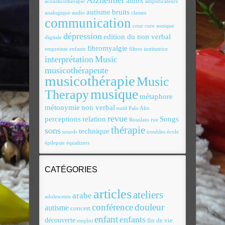
Alzheimer
ambx
acousticothérapie
amplificateurs
autisme
bruits
analogique
audio
classes
communication
cour
cure sonique
dépression
edition du non verbal
digitale
fibromyalgie
empreinte
enfants
filtres
institutrice
interprétation
Music
musicothérapeute
musicothérapie
Music
musique
Therapy
métaphore
métonymie
non verbal
outil
Palo Alto
revue
perceptions
relation
Songs
Rosolato
rue
thérapie
sons
technique
sourds
troubles
école
épilepsie
équalizers
CATÉGORIES
articles
ateliers
arabe
adolescents
conférence
douleur
autisme
concert
enfant
enfants
découverte
fin de vie
emploi