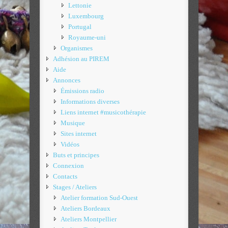
Lettonie
Luxembourg
Portugal
Royaume-uni
Organismes
Adhésion au PIREM
Aide
Annonces
Émissions radio
Informations diverses
Liens internet #musicothérapie
Musique
Sites internet
Vidéos
Buts et principes
Connexion
Contacts
Stages / Ateliers
Atelier formation Sud-Ouest
Ateliers Bordeaux
Ateliers Montpellier