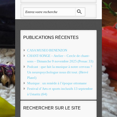
PUBLICATIONS RÉCENTES
CASA MUSEO BENENZON
CHANT-SONGE – Atelier – Cercle de chant-
sons – Dimanche 9 novembre 2025 (Pessac 33)
Podcast : que fait la musique à notre cerveau ?
Un neuropsychologue nous dit tout. (Hervé
Platel)
Musique : un remède à l’époque ottomane
Festival d’Arts et sports inclusifs 13 septembre
à Ustaritz (64)
RECHERCHER SUR LE SITE