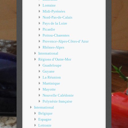
Lorraine
Midi-Pyrénées
Nord-Pas-de-Calais
Pays de la Loire
Picardie
Poitou-Charentes
Provence-Alpes-Côtes-d’Azur
Rhônes-Alpes
International
Régions d’Outre-Mer
Guadeloupe
Guyane
La Réunion
Martinique
Mayotte
Nouvelle Calédonie
Polynésie française
International
Belgique
Espagne
Lettonie