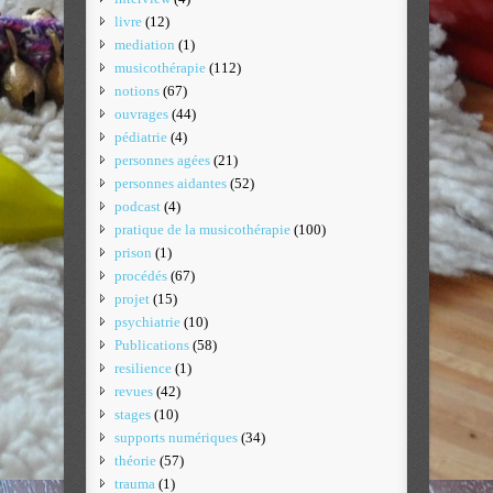
livre
(12)
mediation
(1)
musicothérapie
(112)
notions
(67)
ouvrages
(44)
pédiatrie
(4)
personnes agées
(21)
personnes aidantes
(52)
podcast
(4)
pratique de la musicothérapie
(100)
prison
(1)
procédés
(67)
projet
(15)
psychiatrie
(10)
Publications
(58)
resilience
(1)
revues
(42)
stages
(10)
supports numériques
(34)
théorie
(57)
trauma
(1)