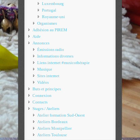
Luxembourg
Portugal
Royaume-uni
Organismes
Adhésion au PIREM
Aide
Annonces
Émissions radio
Informations diverses
Liens internet #musicothérapie
Musique
Sites internet
Vidéos
Buts et principes
Connexion
Contacts
Stages / Ateliers
Atelier formation Sud-Ouest
Ateliers Bordeaux
Ateliers Montpellier
Ateliers Toulouse