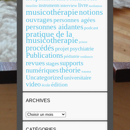
livre
instruments
interview
insolite
mediation
musicothérapie
notions
ouvrages
personnes agées
personnes aidantes
podcast
pratique de la
musicothérapie
prison
procédés
projet
psychiatrie
Publications
pédiatrie
resilience
revues
supports
stages
théorie
numériques
trauma
Uncategorized
universitaire
video
édition
école
ARCHIVES
CATÉGORIES