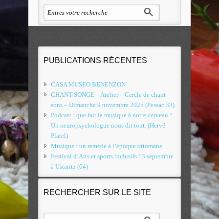
PUBLICATIONS RÉCENTES
CASA MUSEO BENENZON
CHANT-SONGE – Atelier – Cercle de chant-
sons – Dimanche 9 novembre 2025 (Pessac 33)
Podcast : que fait la musique à notre cerveau ?
Un neuropsychologue nous dit tout. (Hervé
Platel)
Musique : un remède à l’époque ottomane
Festival d’Arts et sports inclusifs 13 septembre
à Ustaritz (64)
RECHERCHER SUR LE SITE