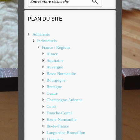
PLAN DU SITE
Adhérents
Individuels.
France / Régions
Alsace
Aquitaine
Auvergne
Basse Normandie
Bourgogne
Bretagne
Centre
Champagne-Ardenne
Corse
Franche-Comté
Haute-Normandie
Ile-de-France
Languedoc-Roussillon
Limousin