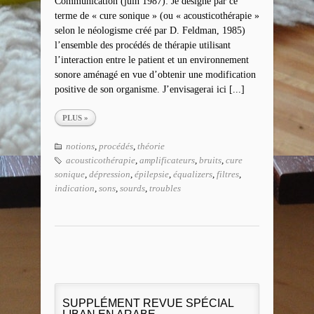
Communication (juin 1987): Je désigne par ce
terme de « cure sonique » (ou « acousticothérapie »
selon le néologisme créé par D. Feldman, 1985)
l’ensemble des procédés de thérapie utilisant
l’interaction entre le patient et un environnement
sonore aménagé en vue d’obtenir une modification
positive de son organisme. J’envisagerai ici [...]
PLUS »
notions
,
procédés
,
théorie
acousticothérapie
,
amplificateurs
,
bruits
,
cure
sonique
,
dépression
,
épilepsie
,
équalizers
,
filtres
,
indication
,
sons
,
sourds
,
troubles
SUPPLÉMENT REVUE SPÉCIAL