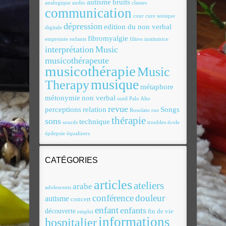
autisme
bruits
analogique
audio
classes
communication
cour
cure sonique
dépression
edition du non verbal
digitale
fibromyalgie
empreinte
enfants
filtres
institutrice
interprétation
Music
musicothérapeute
musicothérapie
Music
musique
Therapy
métaphore
métonymie
non verbal
outil
Palo Alto
revue
perceptions
relation
Songs
Rosolato
rue
thérapie
sons
technique
sourds
troubles
école
épilepsie
équalizers
CATÉGORIES
articles
ateliers
arabe
adolescents
conférence
douleur
autisme
concert
enfant
enfants
découverte
fin de vie
emploi
informations
hospitalier