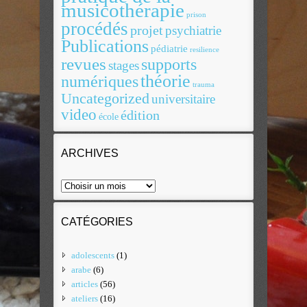
musicothérapie
prison
procédés
projet
psychiatrie
Publications
pédiatrie
resilience
revues
supports
stages
théorie
numériques
trauma
Uncategorized
universitaire
video
édition
école
ARCHIVES
CATÉGORIES
adolescents
(1)
arabe
(6)
articles
(56)
ateliers
(16)