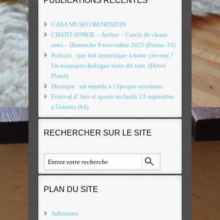
PUBLICATIONS RÉCENTES
CASA MUSEO BENENZON
CHANT-SONGE – Atelier – Cercle de chant-
sons – Dimanche 9 novembre 2025 (Pessac 33)
Podcast : que fait la musique à notre cerveau ?
Un neuropsychologue nous dit tout. (Hervé
Platel)
Musique : un remède à l’époque ottomane
Festival d’Arts et sports inclusifs 13 septembre
à Ustaritz (64)
RECHERCHER SUR LE SITE
PLAN DU SITE
Adhérents