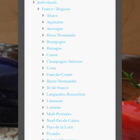
Individuels.
France / Régions
Alsace
Aquitaine
Auvergne
Basse Normandie
Bourgogne
Bretagne
Centre
Champagne-Ardenne
Corse
Franche-Comté
Haute-Normandie
Ile-de-France
Languedoc-Roussillon
Limousin
Lorraine
Midi-Pyrénées
Nord-Pas-de-Calais
Pays de la Loire
Picardie