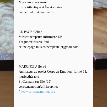
Musicien intervenant
Loire Atlantique et Île et vilaine
benjamindur[at]hotmail.fr
LE PAGE Céline
Musicothérapeute infirmière DE
Trégunc/Finistère Sud
celinelepage.musicotherapeute[at]gmail.com
MARONGIU Hervé
Animateur du projet Corps en Émotion, formé à la
musicothérapie
St Germain sur Ille (35)
corpsenemotion[at]riseup.net
/
www.corpsenemotion.org