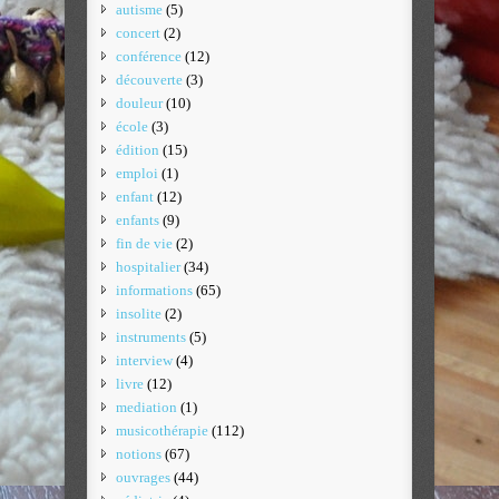
autisme
(5)
concert
(2)
conférence
(12)
découverte
(3)
douleur
(10)
école
(3)
édition
(15)
emploi
(1)
enfant
(12)
enfants
(9)
fin de vie
(2)
hospitalier
(34)
informations
(65)
insolite
(2)
instruments
(5)
interview
(4)
livre
(12)
mediation
(1)
musicothérapie
(112)
notions
(67)
ouvrages
(44)