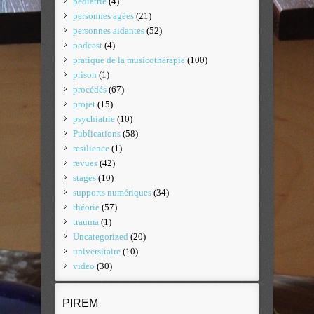
pédiatrie
(4)
personnes agées
(21)
personnes aidantes
(52)
podcast
(4)
pratique de la musicothérapie
(100)
prison
(1)
procédés
(67)
projet
(15)
psychiatrie
(10)
Publications
(58)
resilience
(1)
revues
(42)
stages
(10)
supports numériques
(34)
théorie
(57)
trauma
(1)
Uncategorized
(20)
universitaire
(10)
video
(30)
PIREM