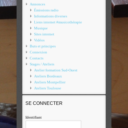
Annonces
Émissions radio
Informations diverses
Liens internet #musicothérapie
Musique
Sites internet
Vidéos
Buts et principes
Connexion
Contacts
Stages / Ateliers
Atelier formation Sud-Ouest
Ateliers Bordeaux
Ateliers Montpellier
Ateliers Toulouse
SE CONNECTER
Identifiant