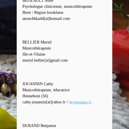
BEGEAULT Anne
Psychologue clinicienne, musicothérapeute
Brest / Région bordelaise
anouchkka44[at]hotmail.com
BELLIER Muriel
Musicothérapeute
Ille-et-Vilaine
muriel.bellier[at]gmail.com
JOUANNIN Cathy
Musicothérapeute, éducatrice
Hennebont (56)
cathy.jouannin[at]yahoo.fr /
ptymousses.fr
DURAND Benjamin