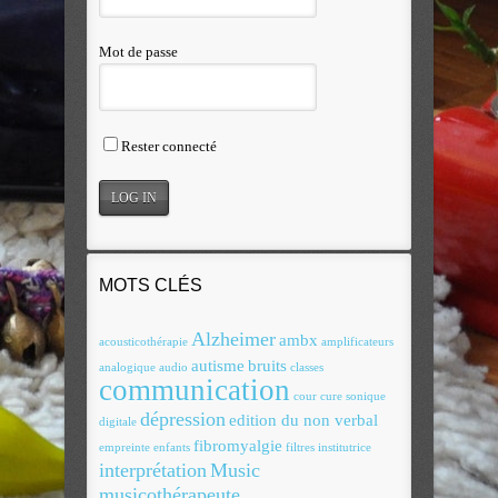
Mot de passe
Rester connecté
MOTS CLÉS
Alzheimer
ambx
acousticothérapie
amplificateurs
autisme
bruits
analogique
audio
classes
communication
cour
cure sonique
dépression
edition du non verbal
digitale
fibromyalgie
empreinte
enfants
filtres
institutrice
interprétation
Music
musicothérapeute