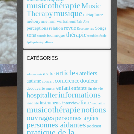
musicothérapie
Music
musique
Therapy
métaphore
métonymie
non verbal
outil
Palo Alto
revue
perceptions
relation
Songs
Rosolato
rue
thérapie
sons
technique
sourds
troubles
école
épilepsie
équalizers
CATÉGORIES
articles
ateliers
arabe
adolescents
conférence
douleur
autisme
concert
enfant
enfants
découverte
fin de vie
emploi
informations
hospitalier
livre
instruments
interview
insolite
mediation
musicothérapie
notions
ouvrages
personnes agées
personnes aidantes
podcast
pratique de la