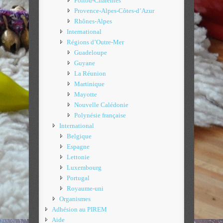
Poitou-Charentes
Provence-Alpes-Côtes-d’Azur
Rhônes-Alpes
International
Régions d’Outre-Mer
Guadeloupe
Guyane
La Réunion
Martinique
Mayotte
Nouvelle Calédonie
Polynésie française
International
Belgique
Espagne
Lettonie
Luxembourg
Portugal
Royaume-uni
Organismes
Adhésion au PIREM
Aide