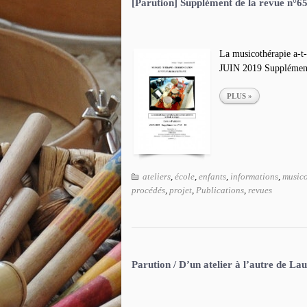
[Parution] Supplément de la revue n°6
La musicothérapie a-t-
JUIN 2019 Supplément
PLUS »
ateliers
,
école
,
enfants
,
informations
,
musico
procédés
,
projet
,
Publications
,
revues
Parution / D’un atelier à l’autre de 