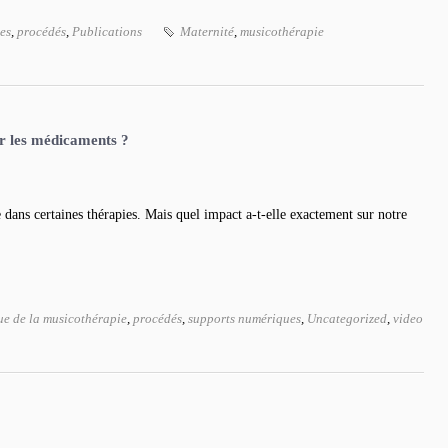
es
,
procédés
,
Publications
Maternité
,
musicothérapie
er les médicaments ?
e dans certaines thérapies. Mais quel impact a-t-elle exactement sur notre
ue de la musicothérapie
,
procédés
,
supports numériques
,
Uncategorized
,
video