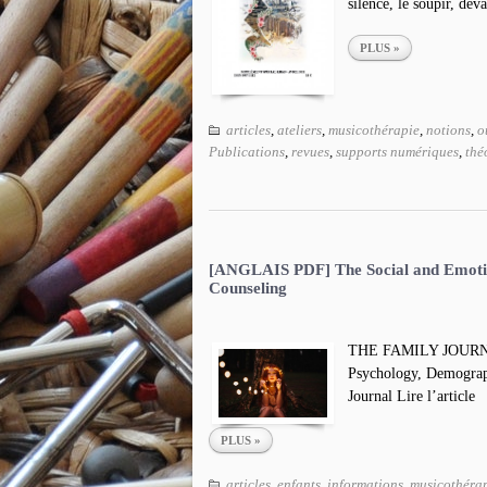
silence, le soupir, deva
PLUS »
articles
,
ateliers
,
musicothérapie
,
notions
,
o
Publications
,
revues
,
supports numériques
,
thé
[ANGLAIS PDF] The Social and Emotion
Counseling
THE FAMILY JOUR
Psychology, Demograp
Journal Lire l’article
PLUS »
articles
,
enfants
,
informations
,
musicothéra