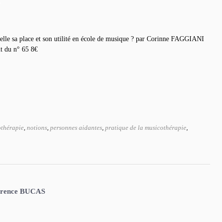
5
elle sa place et son utilité en école de musique ? par Corinne FAGGIANI
 du n° 65 8€
thérapie
,
notions
,
personnes aidantes
,
pratique de la musicothérapie
,
Laurence BUCAS