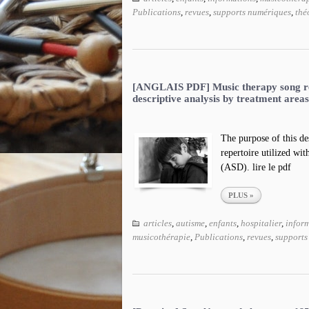
Publications
,
revues
,
supports numériques
,
thé
[ANGLAIS PDF] Music therapy song rep
descriptive analysis by treatment areas
The purpose of this des
repertoire utilized wi
(ASD). lire le pdf
PLUS »
articles
,
autisme
,
enfants
,
hospitalier
,
infor
musicothérapie
,
Publications
,
revues
,
supports