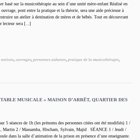
ier basé sur la musicothérapie au sein d’une unité mère-enfant Réalisé en
 ouvrage, pont entre la pratique et la théorie, sera une aide précieuse à
nstruire un atelier à destination de mères et de bébés. Tout en découvrant
 lecteur sera [...]
,
notions
,
ouvrages
,
personnes aidantes
,
pratique de la musicothérapie
,
 LA TABLE MUSICALE » MAISON D’ARRÊT, QUARTIER DES
sur 5 séances de 1h (les prénoms des personnes citées ont été modifiés) 1 /
, Martin 2 / Massamba, Hischam, Sylvain, Majid SÉANCE 1 / Jeudi /
roule dans la salle d’animation de la prison en présence d’une enseignante.