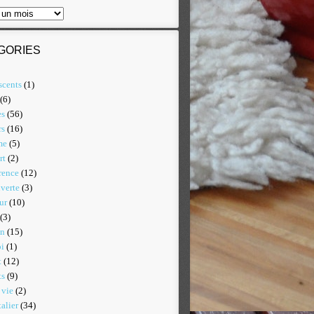
GORIES
scents
(1)
(6)
es
(56)
rs
(16)
me
(5)
rt
(2)
rence
(12)
verte
(3)
ur
(10)
(3)
on
(15)
i
(1)
t
(12)
ts
(9)
 vie
(2)
alier
(34)