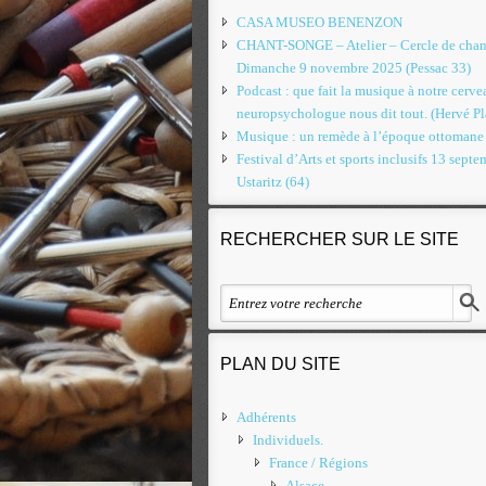
CASA MUSEO BENENZON
CHANT-SONGE – Atelier – Cercle de chan
Dimanche 9 novembre 2025 (Pessac 33)
Podcast : que fait la musique à notre cerv
neuropsychologue nous dit tout. (Hervé Pl
Musique : un remède à l’époque ottomane
Festival d’Arts et sports inclusifs 13 septe
Ustaritz (64)
RECHERCHER SUR LE SITE
PLAN DU SITE
Adhérents
Individuels.
France / Régions
Alsace