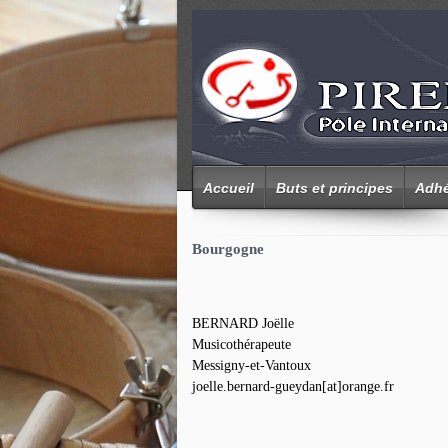
Accueil
Buts et principes
Adhé
Bourgogne
BERNARD Joëlle
Musicothérapeute
Messigny-et-Vantoux
joelle.bernard-gueydan[at]orange.fr