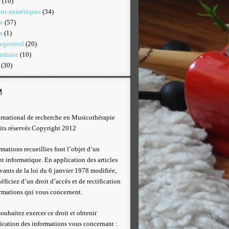
s
(10)
rts numériques
(34)
ie
(57)
a
(1)
egorized
(20)
sitaire
(10)
(30)
M
ernational de recherche en Musicothérapie
its réservés Copyright 2012
rmations recueillies font l’objet d’un
nt informatique. En application des articles
ivants de la loi du 6 janvier 1978 modifiée,
éficiez d’un droit d’accès et de rectification
rmations qui vous concernent.
souhaitez exercer ce droit et obtenir
ation des informations vous concernant :