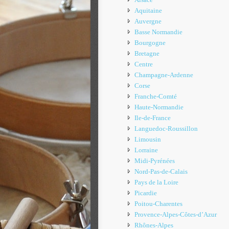
Aquitaine
Auvergne
Basse Normandie
Bourgogne
Bretagne
Centre
Champagne-Ardenne
Corse
Franche-Comté
Haute-Normandie
Ile-de-France
Languedoc-Roussillon
Limousin
Lorraine
Midi-Pyrénées
Nord-Pas-de-Calais
Pays de la Loire
Picardie
Poitou-Charentes
Provence-Alpes-Côtes-d’Azur
Rhônes-Alpes