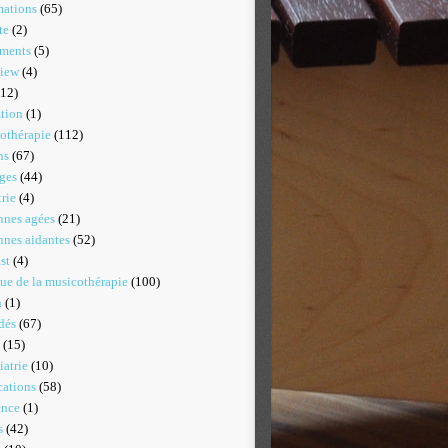
mations
(65)
te
(2)
uments
(5)
view
(4)
12)
tion
(1)
othérapie
(112)
ns
(67)
ges
(44)
rie
(4)
nnes agées
(21)
nnes aidantes
(52)
st
(4)
que de la musicothérapie
(100)
n
(1)
dés
(67)
(15)
iatrie
(10)
cations
(58)
ence
(1)
s
(42)