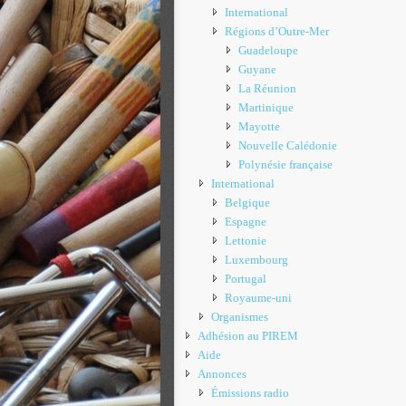
International
Régions d’Outre-Mer
Guadeloupe
Guyane
La Réunion
Martinique
Mayotte
Nouvelle Calédonie
Polynésie française
International
Belgique
Espagne
Lettonie
Luxembourg
Portugal
Royaume-uni
Organismes
Adhésion au PIREM
Aide
Annonces
Émissions radio