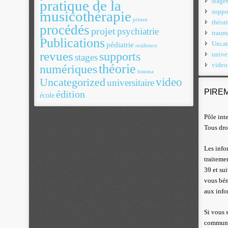
stage
pratique de la
suppo
musicothérapie
prison
théor
procédés
projet
psychiatrie
traum
Publications
Uncat
pédiatrie
resilience
revues
supports
univer
stages
video
théorie
numériques
trauma
video
Uncategorized
universitaire
PIRE
édition
école
Pôle int
Tous dro
Les info
traiteme
39 et su
vous bén
aux info
Si vous 
communic