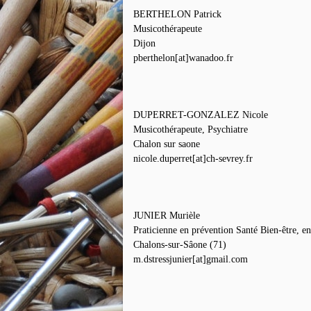
BERTHELON Patrick
Musicothérapeute
Dijon
pberthelon[at]wanadoo.fr
DUPERRET-GONZALEZ Nicole
Musicothérapeute, Psychiatre
Chalon sur saone
nicole.duperret[at]ch-sevrey.fr
JUNIER Murièle
Praticienne en prévention Santé Bien-être, e
Chalons-sur-Sâone (71)
m.dstressjunier[at]gmail.com