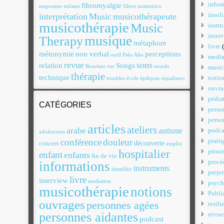
infor
fibromyalgie
empreinte
enfants
filtres
institutrice
insoli
interprétation
Music
musicothérapeute
musicothérapie
Music
instr
inter
musique
Therapy
métaphore
livre
(
métonymie
non verbal
perceptions
outil
Palo Alto
media
revue
sons
relation
Songs
Rosolato
rue
sourds
music
thérapie
technique
notio
troubles
école
épilepsie
équalizers
ouvra
pédiat
CATÉGORIES
perso
perso
articles
ateliers
arabe
autisme
podca
adolescents
conférence
douleur
prati
découverte
concert
emploi
hospitalier
priso
enfant
enfants
fin de vie
procé
informations
instruments
insolite
projet
livre
interview
mediation
psych
musicothérapie
notions
Publi
ouvrages
personnes agées
resili
personnes aidantes
revue
podcast