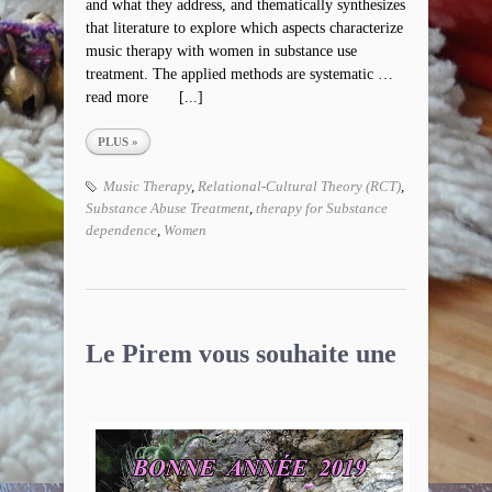
and what they address, and thematically synthesizes
that literature to explore which aspects characterize
music therapy with women in substance use
treatment. The applied methods are systematic …
read more [...]
PLUS »
Music Therapy
,
Relational-Cultural Theory (RCT)
,
Substance Abuse Treatment
,
therapy for Substance
dependence
,
Women
Le Pirem vous souhaite une