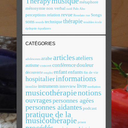
musique
Therapy
métaphore
métonymie
non verbal
outil
Palo Alto
revue
perceptions
relation
Songs
Rosolato
rue
thérapie
sons
technique
sourds
troubles
école
épilepsie
équalizers
CATÉGORIES
articles
ateliers
arabe
adolescents
conférence
douleur
autisme
concert
enfant
enfants
découverte
fin de vie
emploi
informations
hospitalier
livre
instruments
interview
insolite
mediation
musicothérapie
notions
ouvrages
personnes agées
personnes aidantes
podcast
pratique de la
musicothérapie
prison