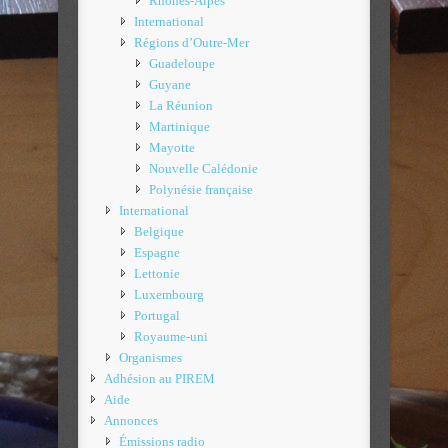
Rhônes-Alpes
International
Régions d’Outre-Mer
Guadeloupe
Guyane
La Réunion
Martinique
Mayotte
Nouvelle Calédonie
Polynésie française
International
Belgique
Espagne
Lettonie
Luxembourg
Portugal
Royaume-uni
Organismes
Adhésion au PIREM
Aide
Annonces
Émissions radio