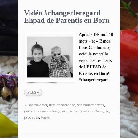
Vidéo #changerleregard
Ehpad de Parentis en Born
Après « Dis moi 10
mots » et « Banda
Lous Caminous »,
voici la nouvelle
vidéo des résidents
de l’EHPAD de
Parentis en Born!
#changerleregard
PLUS »
hospitalier
,
musicothérapie
,
personnes agées
,
personnes aidantes
,
pratique de la musicothérapie
,
procédés
,
video