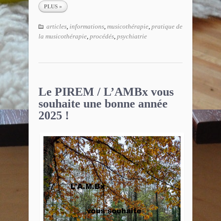
PLUS »
articles
,
informations
,
musicothérapie
,
pratique de
la musicothérapie
,
procédés
,
psychiatrie
Le PIREM / L’AMBx vous
souhaite une bonne année
2025 !