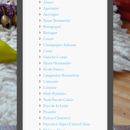
Alsace
Aquitaine
Auvergne
Basse Normandie
Bourgogne
Bretagne
Centre
Champagne-Ardenne
Corse
Franche-Comté
Haute-Normandie
Ile-de-France
Languedoc-Roussillon
Limousin
Lorraine
Midi-Pyrénées
Nord-Pas-de-Calais
Pays de la Loire
Picardie
Poitou-Charentes
Provence-Alpes-Côtes-d’Azur