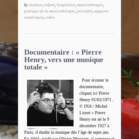
douleur
,
enfant
,
hospitalier
,
musicothérapie
,
pratique de la musicothérapie
,
procédés
,
supports
numériques
,
video
Documentaire : « Pierre
Henry, vers une musique
totale »
Pour écouter le
documentaire,
cliquez ici Pierre
Henry 01/02/1971 ,
© INA / Michel
Lioret « Pierre
Henry est né le 9
décembre 1927 à
Paris, il étudie la musique dès l’âge de septs ans.
En 1944, guidé par Olivier Messiaen, il compose et