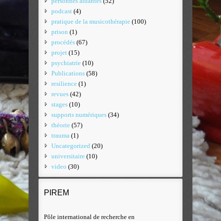
personnes aidantes
(52)
podcast
(4)
pratique de la musicothérapie
(100)
prison
(1)
procédés
(67)
projet
(15)
psychiatrie
(10)
Publications
(58)
resilience
(1)
revues
(42)
stages
(10)
supports numériques
(34)
théorie
(57)
trauma
(1)
Uncategorized
(20)
universitaire
(10)
video
(30)
PIREM
Pôle international de recherche en