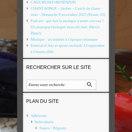
CASA MUSEO BENENZON
CHANT-SONGE – Atelier – Cercle de chant-
sons – Dimanche 9 novembre 2025 (Pessac 33)
Podcast : que fait la musique à notre cerveau ?
Un neuropsychologue nous dit tout. (Hervé
Platel)
Musique : un remède à l’époque ottomane
Festival d’Arts et sports inclusifs 13 septembre
à Ustaritz (64)
RECHERCHER SUR LE SITE
PLAN DU SITE
Adhérents
Individuels.
France / Régions