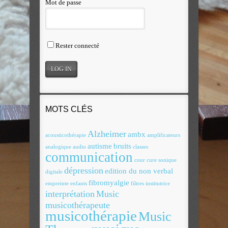
Mot de passe
Rester connecté
MOTS CLÉS
Alzheimer
ambx
acousticothérapie
amplificateurs
autisme
bruits
analogique
audio
classes
communication
cour
cure sonique
dépression
edition du non verbal
digitale
fibromyalgie
empreinte
enfants
filtres
institutrice
interprétation
Music
musicothérapeute
musicothérapie
Music