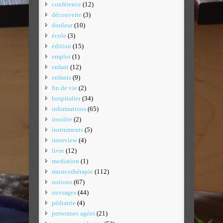
conférence
(12)
découverte
(3)
douleur
(10)
école
(3)
édition
(15)
emploi
(1)
enfant
(12)
enfants
(9)
fin de vie
(2)
hospitalier
(34)
informations
(65)
insolite
(2)
instruments
(5)
interview
(4)
livre
(12)
mediation
(1)
musicothérapie
(112)
notions
(67)
ouvrages
(44)
pédiatrie
(4)
personnes agées
(21)