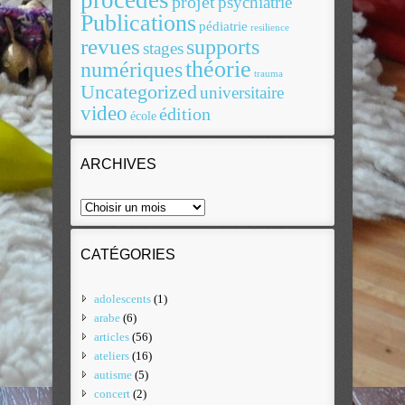
procédés
projet
psychiatrie
Publications
pédiatrie
resilience
revues
supports
stages
théorie
numériques
trauma
Uncategorized
universitaire
video
édition
école
ARCHIVES
CATÉGORIES
adolescents
(1)
arabe
(6)
articles
(56)
ateliers
(16)
autisme
(5)
concert
(2)