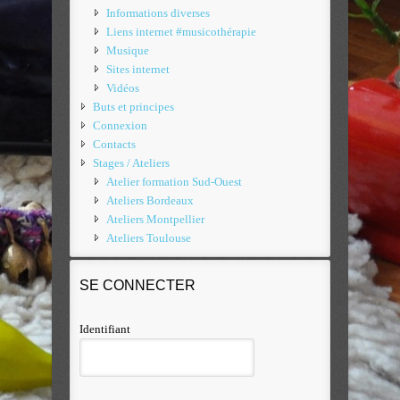
Informations diverses
Liens internet #musicothérapie
Musique
Sites internet
Vidéos
Buts et principes
Connexion
Contacts
Stages / Ateliers
Atelier formation Sud-Ouest
Ateliers Bordeaux
Ateliers Montpellier
Ateliers Toulouse
SE CONNECTER
Identifiant