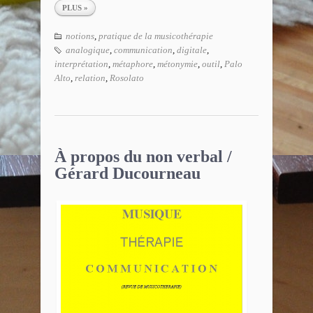
PLUS »
notions
,
pratique de la musicothérapie
analogique
,
communication
,
digitale
,
interprétation
,
métaphore
,
métonymie
,
outil
,
Palo
Alto
,
relation
,
Rosolato
À propos du non verbal /
Gérard Ducourneau