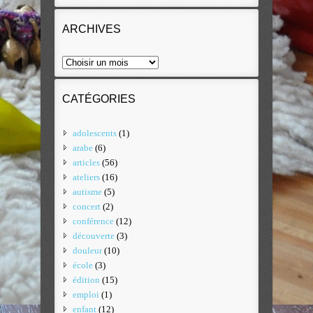
ARCHIVES
CATÉGORIES
adolescents
(1)
arabe
(6)
articles
(56)
ateliers
(16)
autisme
(5)
concert
(2)
conférence
(12)
découverte
(3)
douleur
(10)
école
(3)
édition
(15)
emploi
(1)
enfant
(12)