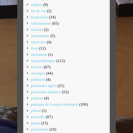
enfants
(9)
fin de vie
(2)
hospitalier
(34)
informations
(65)
insolite
(2)
instruments
(5)
interview
(4)
livre
(12)
mediation
(1)
musicothérapie
(112)
notions
(67)
ouvrages
(44)
pédiatrie
(4)
personnes agées
(21)
personnes aidantes
(52)
podcast
(4)
pratique de la musicothérapie
(100)
prison
(1)
procédés
(67)
projet
(15)
psychiatrie
(10)