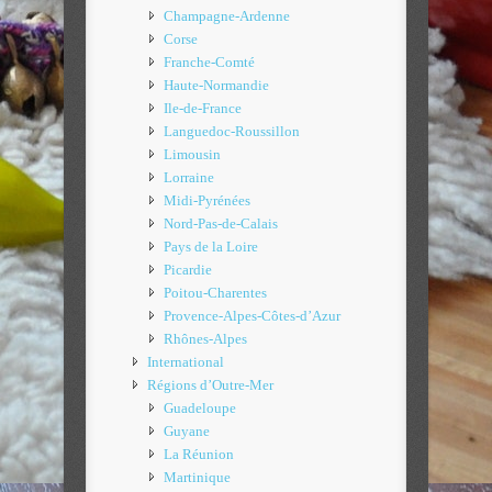
Champagne-Ardenne
Corse
Franche-Comté
Haute-Normandie
Ile-de-France
Languedoc-Roussillon
Limousin
Lorraine
Midi-Pyrénées
Nord-Pas-de-Calais
Pays de la Loire
Picardie
Poitou-Charentes
Provence-Alpes-Côtes-d’Azur
Rhônes-Alpes
International
Régions d’Outre-Mer
Guadeloupe
Guyane
La Réunion
Martinique