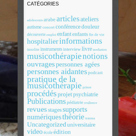
CATÉGORIES
articles
ateliers
arabe
adolescents
conférence
douleur
autisme
concert
enfant
enfants
découverte
fin de vie
emploi
informations
hospitalier
livre
instruments
interview
insolite
mediation
musicothérapie
notions
ouvrages
personnes agées
personnes aidantes
podcast
pratique de la
musicothérapie
prison
procédés
projet
psychiatrie
Publications
pédiatrie
resilience
revues
supports
stages
théorie
numériques
trauma
Uncategorized
universitaire
video
édition
école