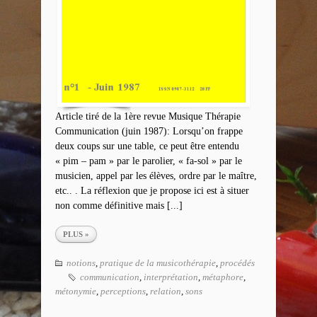
Article tiré de la 1ère revue Musique Thérapie
Communication (juin 1987): Lorsqu’on frappe
deux coups sur une table, ce peut être entendu
« pim – pam » par le parolier, « fa-sol » par le
musicien, appel par les élèves, ordre par le maître,
etc.. . La réflexion que je propose ici est à situer
non comme définitive mais [...]
PLUS »
notions
,
pratique de la musicothérapie
,
procédés
communication
,
interprétation
,
métaphore
,
métonymie
,
perceptions
,
relation
,
sons