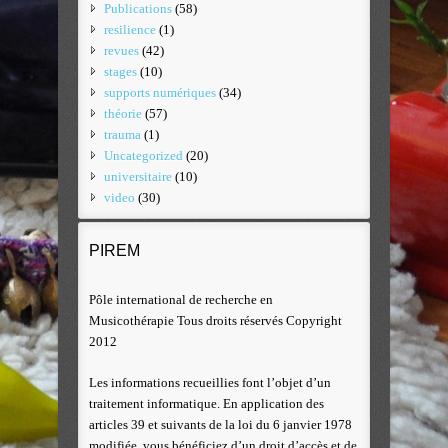
Publications
(58)
resilience
(1)
revues
(42)
stages
(10)
supports numériques
(34)
théorie
(57)
trauma
(1)
Uncategorized
(20)
universitaire
(10)
video
(30)
PIREM
Pôle international de recherche en
Musicothérapie Tous droits réservés Copyright
2012
Les informations recueillies font l’objet d’un
traitement informatique. En application des
articles 39 et suivants de la loi du 6 janvier 1978
modifiée, vous bénéficiez d’un droit d’accès et de