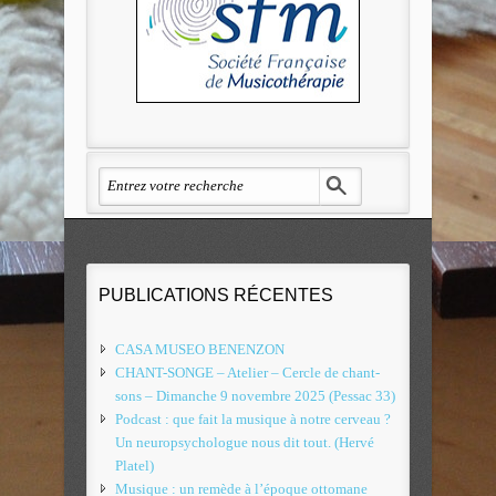
PUBLICATIONS RÉCENTES
CASA MUSEO BENENZON
CHANT-SONGE – Atelier – Cercle de chant-
sons – Dimanche 9 novembre 2025 (Pessac 33)
Podcast : que fait la musique à notre cerveau ?
Un neuropsychologue nous dit tout. (Hervé
Platel)
Musique : un remède à l’époque ottomane