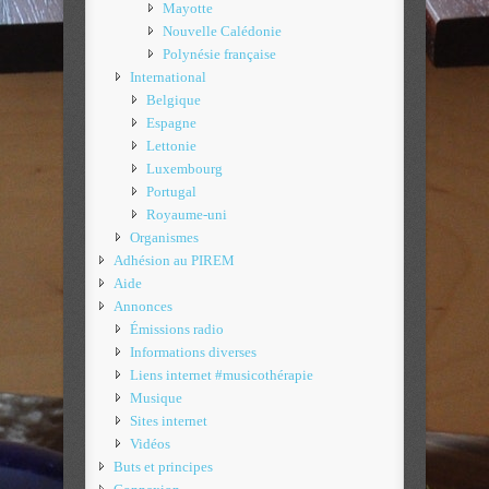
Mayotte
Nouvelle Calédonie
Polynésie française
International
Belgique
Espagne
Lettonie
Luxembourg
Portugal
Royaume-uni
Organismes
Adhésion au PIREM
Aide
Annonces
Émissions radio
Informations diverses
Liens internet #musicothérapie
Musique
Sites internet
Vidéos
Buts et principes