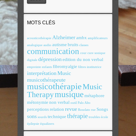
MOTS CLÉS
Alzheimer
ambx
acousticothérapie
amplificateurs
autisme
bruits
analogique
audio
classes
communication
cour
cure sonique
dépression
edition du non verbal
digitale
fibromyalgie
empreinte
enfants
filtres
institutrice
interprétation
Music
musicothérapeute
musicothérapie
Music
musique
Therapy
métaphore
métonymie
non verbal
outil
Palo Alto
revue
perceptions
relation
Songs
Rosolato
rue
thérapie
sons
technique
sourds
troubles
école
épilepsie
équalizers