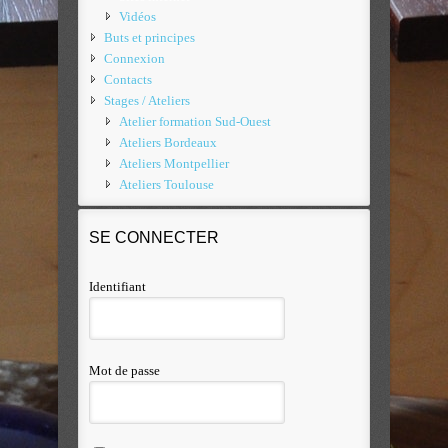
Vidéos
Buts et principes
Connexion
Contacts
Stages / Ateliers
Atelier formation Sud-Ouest
Ateliers Bordeaux
Ateliers Montpellier
Ateliers Toulouse
SE CONNECTER
Identifiant
Mot de passe