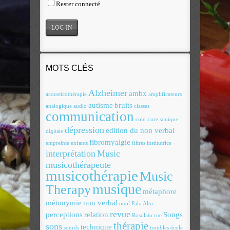
Rester connecté
MOTS CLÉS
Alzheimer
ambx
acousticothérapie
amplificateurs
autisme
bruits
analogique
audio
classes
communication
cour
cure sonique
dépression
edition du non verbal
digitale
fibromyalgie
empreinte
enfants
filtres
institutrice
interprétation
Music
musicothérapeute
musicothérapie
Music
musique
Therapy
métaphore
métonymie
non verbal
outil
Palo Alto
revue
perceptions
relation
Songs
Rosolato
rue
thérapie
sons
technique
sourds
troubles
école