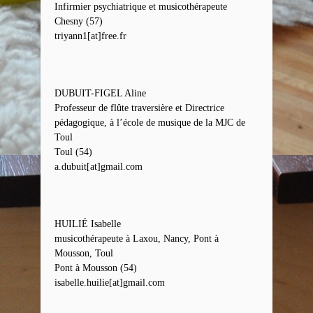
Infirmier psychiatrique et musicothérapeute
Chesny (57)
triyann1[at]free.fr
DUBUIT-FIGEL Aline
Professeur de flûte traversière et Directrice
pédagogique, à l’école de musique de la MJC de
Toul
Toul (54)
a.dubuit[at]gmail.com
HUILIÉ Isabelle
musicothérapeute à Laxou, Nancy, Pont à
Mousson, Toul
Pont à Mousson (54)
isabelle.huilie[at]gmail.com