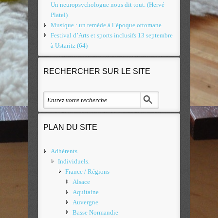
Un neuropsychologue nous dit tout. (Hervé
Platel)
Musique : un remède à l’époque ottomane
Festival d’Arts et sports inclusifs 13 septembre
à Ustaritz (64)
RECHERCHER SUR LE SITE
PLAN DU SITE
Adhérents
Individuels.
France / Régions
Alsace
Aquitaine
Auvergne
Basse Normandie