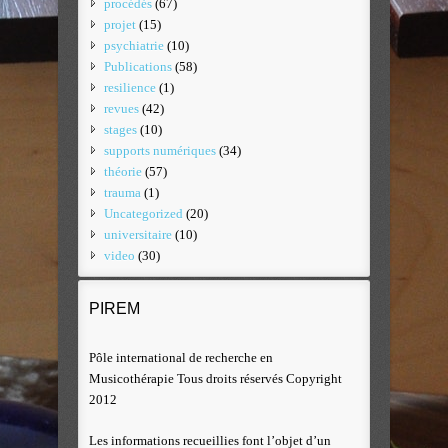
procédés
(67)
projet
(15)
psychiatrie
(10)
Publications
(58)
resilience
(1)
revues
(42)
stages
(10)
supports numériques
(34)
théorie
(57)
trauma
(1)
Uncategorized
(20)
universitaire
(10)
video
(30)
PIREM
Pôle international de recherche en
Musicothérapie Tous droits réservés Copyright
2012
Les informations recueillies font l’objet d’un