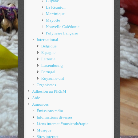
Guyane
La Réunion
Martinique
Mayotte
Nouvelle Calédonie
Polynésie française
International
Belgique
Espagne
Lettonie
Luxembourg
Portugal
Royaume-uni
Organismes
Adhésion au PIREM
Aide
Annonces
Émissions radio
Informations diverses
Liens internet #musicothérapie
Musique
Sites internet