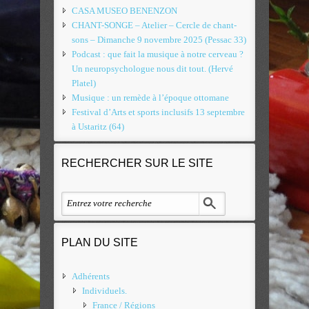
CASA MUSEO BENENZON
CHANT-SONGE – Atelier – Cercle de chant-
sons – Dimanche 9 novembre 2025 (Pessac 33)
Podcast : que fait la musique à notre cerveau ?
Un neuropsychologue nous dit tout. (Hervé
Platel)
Musique : un remède à l’époque ottomane
Festival d’Arts et sports inclusifs 13 septembre
à Ustaritz (64)
RECHERCHER SUR LE SITE
PLAN DU SITE
Adhérents
Individuels.
France / Régions