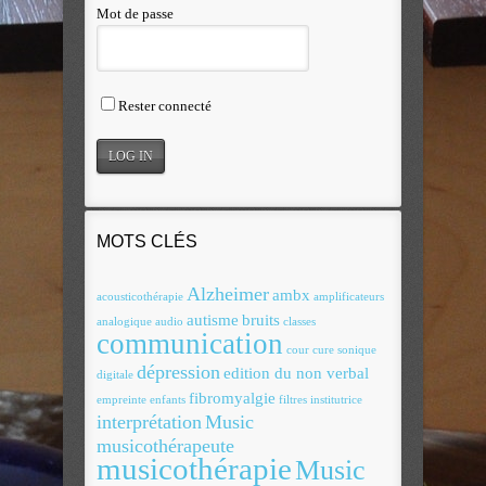
Mot de passe
Rester connecté
MOTS CLÉS
Alzheimer
ambx
acousticothérapie
amplificateurs
autisme
bruits
analogique
audio
classes
communication
cour
cure sonique
dépression
edition du non verbal
digitale
fibromyalgie
empreinte
enfants
filtres
institutrice
interprétation
Music
musicothérapeute
musicothérapie
Music