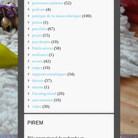
personnes aidantes
(52)
podcast
(4)
pratique de la musicothérapie
(100)
prison
(1)
procédés
(67)
projet
(15)
psychiatrie
(10)
Publications
(58)
resilience
(1)
revues
(42)
stages
(10)
supports numériques
(34)
théorie
(57)
trauma
(1)
Uncategorized
(20)
universitaire
(10)
video
(30)
PIREM
Pôle international de recherche en