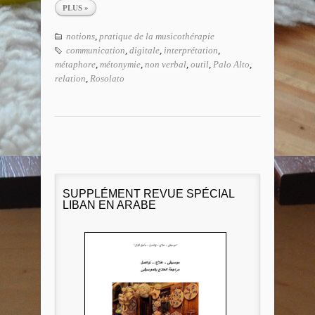
PLUS »
notions
,
pratique de la musicothérapie
communication
,
digitale
,
interprétation
,
métaphore
,
métonymie
,
non verbal
,
outil
,
Palo Alto
,
relation
,
Rosolato
SUPPLÉMENT REVUE SPÉCIAL
LIBAN EN ARABE