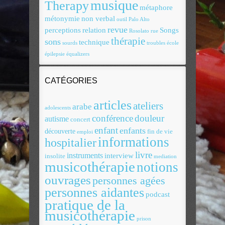
musique
Therapy
métaphore
métonymie
non verbal
outil
Palo Alto
revue
perceptions
relation
Songs
Rosolato
rue
thérapie
sons
technique
sourds
troubles
école
épilepsie
équalizers
CATÉGORIES
articles
ateliers
arabe
adolescents
conférence
douleur
autisme
concert
enfant
enfants
découverte
fin de vie
emploi
informations
hospitalier
livre
instruments
interview
insolite
mediation
musicothérapie
notions
ouvrages
personnes agées
personnes aidantes
podcast
pratique de la
musicothérapie
prison