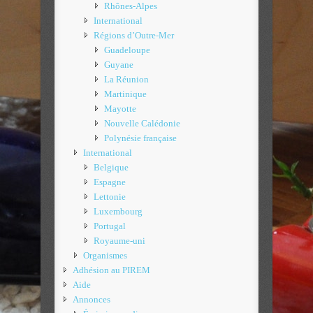
Rhônes-Alpes
International
Régions d’Outre-Mer
Guadeloupe
Guyane
La Réunion
Martinique
Mayotte
Nouvelle Calédonie
Polynésie française
International
Belgique
Espagne
Lettonie
Luxembourg
Portugal
Royaume-uni
Organismes
Adhésion au PIREM
Aide
Annonces