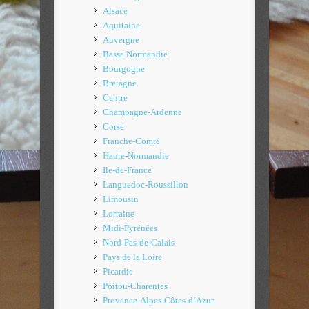
Alsace
Aquitaine
Auvergne
Basse Normandie
Bourgogne
Bretagne
Centre
Champagne-Ardenne
Corse
Franche-Comté
Haute-Normandie
Ile-de-France
Languedoc-Roussillon
Limousin
Lorraine
Midi-Pyrénées
Nord-Pas-de-Calais
Pays de la Loire
Picardie
Poitou-Charentes
Provence-Alpes-Côtes-d’Azur