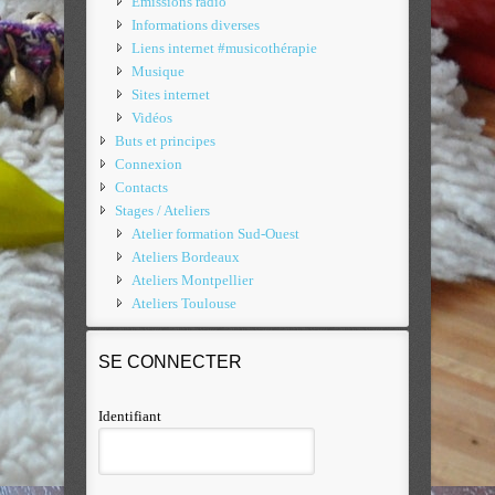
Émissions radio
Informations diverses
Liens internet #musicothérapie
Musique
Sites internet
Vidéos
Buts et principes
Connexion
Contacts
Stages / Ateliers
Atelier formation Sud-Ouest
Ateliers Bordeaux
Ateliers Montpellier
Ateliers Toulouse
SE CONNECTER
Identifiant