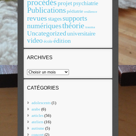
procédés
projet
psychiatrie
Publications
pédiatrie
resilience
revues
supports
stages
théorie
numériques
trauma
Uncategorized
universitaire
video
édition
école
ARCHIVES
CATÉGORIES
adolescents
(1)
arabe
(6)
articles
(56)
ateliers
(16)
autisme
(5)
concert
(2)