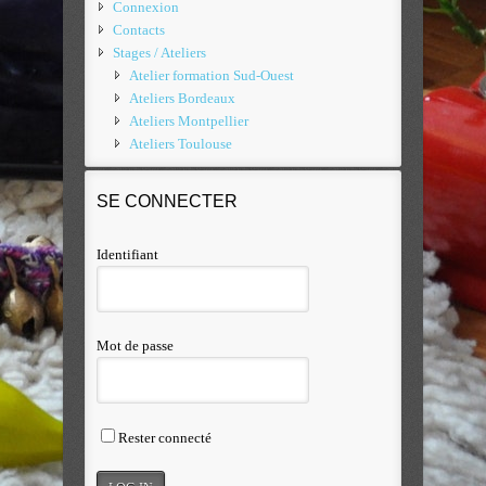
Connexion
Contacts
Stages / Ateliers
Atelier formation Sud-Ouest
Ateliers Bordeaux
Ateliers Montpellier
Ateliers Toulouse
SE CONNECTER
Identifiant
Mot de passe
Rester connecté