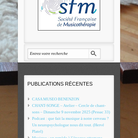
PUBLICATIONS RÉCENTES
CASA MUSEO BENENZON
CHANT-SONGE – Atelier – Cercle de chant-
sons – Dimanche 9 novembre 2025 (Pessac 33)
Podcast : que fait la musique à notre cerveau ?
Un neuropsychologue nous dit tout. (Hervé
Platel)
Musique : un remède à l’époque ottomane