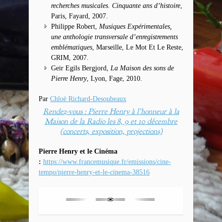
recherches musicales. Cinquante ans d’histoire
,
Paris, Fayard, 2007.
Philippe Robert,
Musiques Expérimentales,
une anthologie transversale d’enregistrements
emblématiques
, Marseille, Le Mot Et Le Reste,
GRIM, 2007.
Geir Egils Bergjord,
La Maison des sons de
Pierre Henry
, Lyon, Fage, 2010.
Par
Chloë Richard-Desoubeaux
Rendez-vous : Pierre Henry à l’honneur à la
Maison de la Radio les 8, 9 et 10 décembre
(concerts, exposition, projections)
Pierre Henry et le Cinéma
:
https://www.francemusique.fr/
emissions/cine-
tempo/pierre-
henry-et-le-cinema-38516