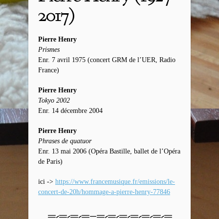
2017)
Pierre Henry
Prismes
Enr. 7 avril 1975 (concert GRM de l’UER, Radio
France)
Pierre Henry
Tokyo 2002
Enr. 14 décembre 2004
Pierre Henry
Phrases de quatuor
Enr. 13 mai 2006 (Opéra Bastille, ballet de l’Opéra
de Paris)
ici ->
https://www.francemusique.fr/
emissions/le-
concert-de-20h/
hommage-a-pierre-henry-77846
=-=-=-=–=-=-=-=-=-=-=