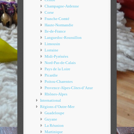
Champagne-Ardenne
Corse
Franche-Comté
Haute-Normandie
Ile-de-France
Languedoc-Roussillon
Limousin
Lorraine
Midi-Pyrénées
Nord-Pas-de-Calais
Pays de la Loire
Picardie
Poitou-Charentes
Provence-Alpes-Côtes-d’Azur
Rhônes-Alpes
International
Régions d’Outre-Mer
Guadeloupe
Guyane
La Réunion
Martinique