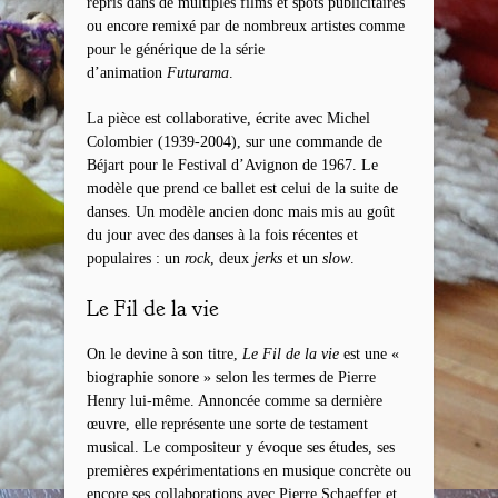
repris dans de multiples films et spots publicitaires
ou encore remixé par de nombreux artistes comme
pour le générique de la série
d’animation
Futurama
.
La pièce est collaborative, écrite avec Michel
Colombier (1939-2004), sur une commande de
Béjart pour le Festival d’Avignon de 1967. Le
modèle que prend ce ballet est celui de la suite de
danses. Un modèle ancien donc mais mis au goût
du jour avec des danses à la fois récentes et
populaires : un
rock
, deux
jerks
et un
slow
.
Le Fil de la vie
On le devine à son titre,
Le Fil de la vie
est une «
biographie sonore » selon les termes de Pierre
Henry lui-même. Annoncée comme sa dernière
œuvre, elle représente une sorte de testament
musical. Le compositeur y évoque ses études, ses
premières expérimentations en musique concrète ou
encore ses collaborations avec Pierre Schaeffer et