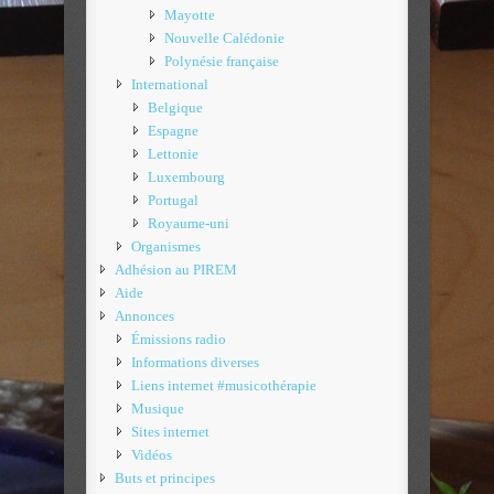
Mayotte
Nouvelle Calédonie
Polynésie française
International
Belgique
Espagne
Lettonie
Luxembourg
Portugal
Royaume-uni
Organismes
Adhésion au PIREM
Aide
Annonces
Émissions radio
Informations diverses
Liens internet #musicothérapie
Musique
Sites internet
Vidéos
Buts et principes