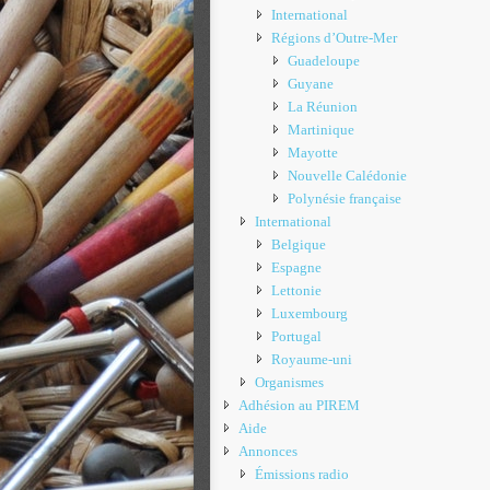
International
Régions d’Outre-Mer
Guadeloupe
Guyane
La Réunion
Martinique
Mayotte
Nouvelle Calédonie
Polynésie française
International
Belgique
Espagne
Lettonie
Luxembourg
Portugal
Royaume-uni
Organismes
Adhésion au PIREM
Aide
Annonces
Émissions radio