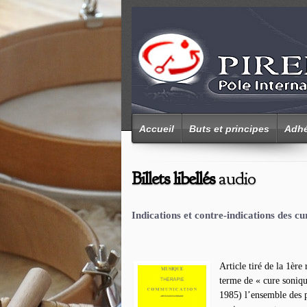
Accueil
Buts et principes
Adhé
Billets libellés
audio
Indications et contre-indications des c
Article tiré de la 1èr
terme de « cure soniqu
1985) l’ensemble des pr