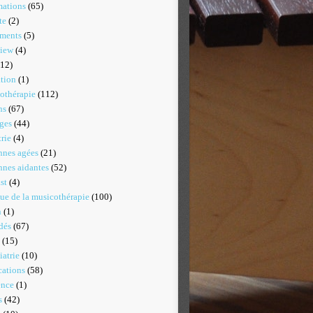
mations
(65)
te
(2)
uments
(5)
view
(4)
12)
tion
(1)
othérapie
(112)
ns
(67)
ges
(44)
rie
(4)
nnes agées
(21)
nnes aidantes
(52)
st
(4)
que de la musicothérapie
(100)
n
(1)
dés
(67)
(15)
iatrie
(10)
cations
(58)
ence
(1)
s
(42)