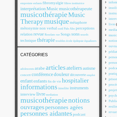
infor
fibromyalgie
empreinte
enfants
filtres
institutrice
insoli
interprétation
Music
musicothérapeute
musicothérapie
Music
instr
inter
musique
Therapy
métaphore
livre
(
métonymie
non verbal
perceptions
outil
Palo Alto
media
revue
sons
relation
Songs
Rosolato
rue
sourds
music
thérapie
technique
notio
troubles
école
épilepsie
équalizers
ouvra
pédiat
CATÉGORIES
perso
perso
articles
ateliers
arabe
autisme
podca
adolescents
conférence
douleur
prati
découverte
concert
emploi
hospitalier
priso
enfant
enfants
fin de vie
procé
informations
instruments
insolite
projet
livre
interview
mediation
psych
musicothérapie
notions
Publi
ouvrages
personnes agées
resili
personnes aidantes
revue
podcast