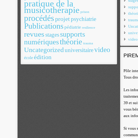
stage
pratique de la
suppo
musicothérapie
prison
théor
procédés
projet
psychiatrie
traum
Publications
Uncat
pédiatrie
resilience
revues
supports
univer
stages
video
théorie
numériques
trauma
video
Uncategorized
universitaire
PIRE
édition
école
Pôle int
Tous dro
Les info
traiteme
39 et su
vous bén
aux info
Si vous 
communic