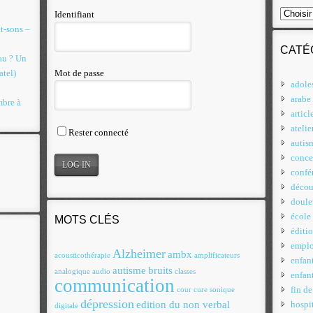
Identifiant
t-sons –
CATÉ
eau ? Un
atel)
Mot de passe
adole
arabe
mbre à
articl
atelie
Rester connecté
autis
conce
confé
décou
doule
école
MOTS CLÉS
éditi
emplo
Alzheimer
ambx
acousticothérapie
amplificateurs
enfan
autisme
bruits
analogique
audio
classes
enfan
communication
fin de
cour
cure sonique
dépression
edition du non verbal
hospit
digitale