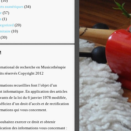
s
(10)
rts numériques
(34)
ie
(57)
a
(1)
egorized
(20)
sitaire
(10)
(30)
M
ernational de recherche en Musicothérapie
its réservés Copyright 2012
rmations recueillies font l’objet d’un
nt informatique. En application des articles
ivants de la loi du 6 janvier 1978 modifiée,
éficiez d’un droit d’accès et de rectification
rmations qui vous concernent.
souhaitez exercer ce droit et obtenir
ation des informations vous concernant :