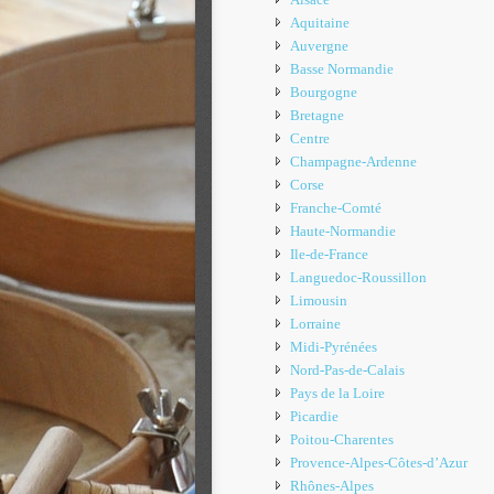
Aquitaine
Auvergne
Basse Normandie
Bourgogne
Bretagne
Centre
Champagne-Ardenne
Corse
Franche-Comté
Haute-Normandie
Ile-de-France
Languedoc-Roussillon
Limousin
Lorraine
Midi-Pyrénées
Nord-Pas-de-Calais
Pays de la Loire
Picardie
Poitou-Charentes
Provence-Alpes-Côtes-d’Azur
Rhônes-Alpes