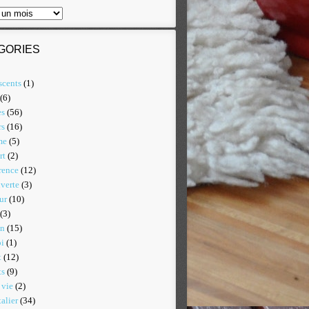
GORIES
scents
(1)
(6)
es
(56)
rs
(16)
me
(5)
rt
(2)
rence
(12)
verte
(3)
ur
(10)
(3)
on
(15)
i
(1)
t
(12)
ts
(9)
 vie
(2)
alier
(34)