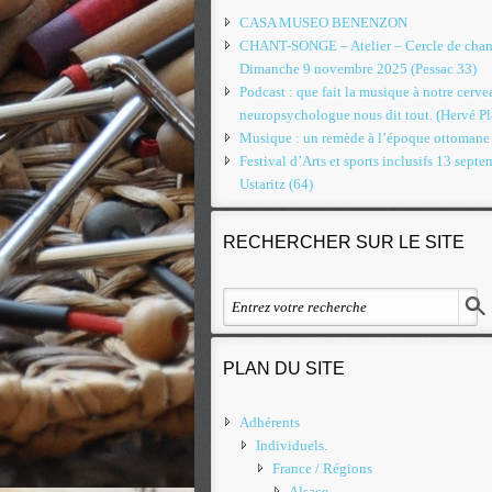
CASA MUSEO BENENZON
CHANT-SONGE – Atelier – Cercle de chan
Dimanche 9 novembre 2025 (Pessac 33)
Podcast : que fait la musique à notre cerv
neuropsychologue nous dit tout. (Hervé Pl
Musique : un remède à l’époque ottomane
Festival d’Arts et sports inclusifs 13 septe
Ustaritz (64)
RECHERCHER SUR LE SITE
PLAN DU SITE
Adhérents
Individuels.
France / Régions
Alsace