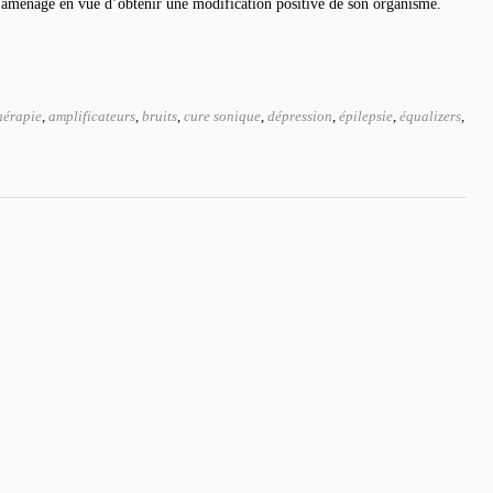
aménagé en vue d’obtenir une modification positive de son organisme.
hérapie
,
amplificateurs
,
bruits
,
cure sonique
,
dépression
,
épilepsie
,
équalizers
,