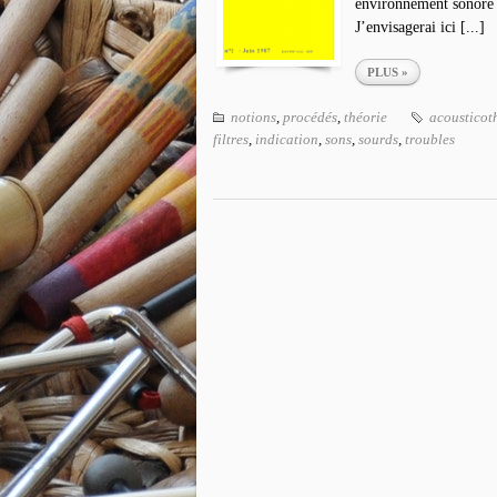
environnement sonore 
J’envisagerai ici [...]
PLUS »
notions
,
procédés
,
théorie
acousticot
filtres
,
indication
,
sons
,
sourds
,
troubles